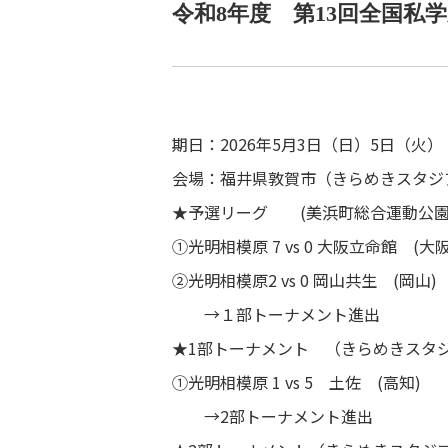
令和8年度 第13回全国私
期日：2026年5月3日（日）5日（火）
会場：福井県敦賀市（きらめきスタジ
★予選リーグ (美浜町総合運動公園
①光明相模原 7 vs 0 大阪立命館 (大阪
②光明相模原2 vs 0 岡山共生 (岡山)
アクセス
>>
→１部トーナメント進出
★1部トーナメント （きらめきスタジ
①光明相模原 1 vs 5 土佐 (高知)
在校生・卒業生向け
→2部トーナメント進出