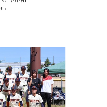
ム）【5月5日】
プライバシーポリシー
奈川)
IT機器使用規則
教育実習について
採用情報
光友会