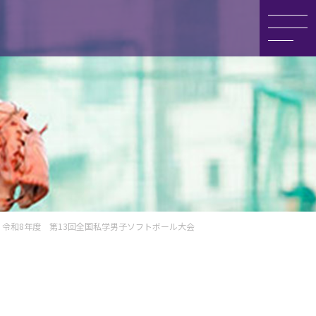
情報
学・相談会
集要項
・編入について
令和8年度 第13回全国私学男子ソフトボール大会
料請求