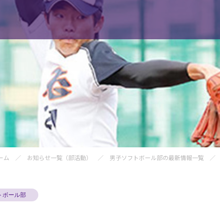
光明学園のご紹介
入試
学園案内
見
【コース紹介】総合コース
募
【コース紹介】体育科学コース
転
ーム
／
お知らせ一覧（部活動）
／
男子ソフトボール部の最新情報一覧
／ 
【コース紹介】文理コース
資
進路
トボール部
進路指導について