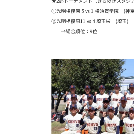
★2部トーナメント（きらめきスタジア
学習補助
①光明相模原 5 vs 1 横須賀学院 (神
図書室
②光明相模原11 vs 4 埼玉栄 (埼玉)
→総合順位：9位
事務局よりお知らせ
在校生・保護者の方へ