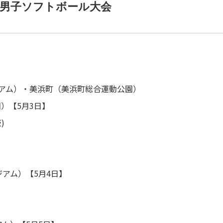
学男子ソフトボール大会
進路データ（実績）
クラブ活動
年間行事
施設紹介
アム）・美浜町（美浜町総合運動公園）
いじめ防止基本方針
）【5月3日】
)
各種お問い合わせ
>>
アム）【5月4日】
その他