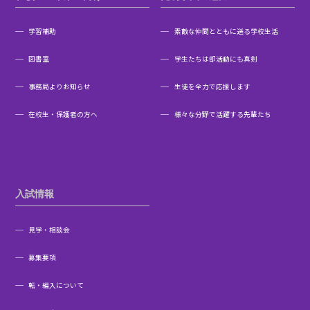
学習補助
素敵な仲間とともに送る学校生活
図書室
学生たちは部活動にも真剣
事務局よりお知らせ
生徒を全力で応援します
在校生・保護者の方へ
様々な分野で活躍する先輩たち
入試情報
見学・相談会
募集要項
転・編入について