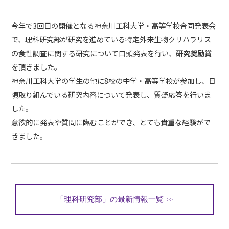
各種お問い合わせ
今年で3回目の開催となる神奈川工科大学・高等学校合同発表会
>>
で、理科研究部が研究を進めている特定外来生物クリハラリス
の食性調査に関する研究について口頭発表を行い、
研究奨励賞
を頂きました。
デジタルパンフレット
>>
神奈川工科大学の学生の他に8校の中学・高等学校が参加し、日
頃取り組んでいる研究内容について発表し、質疑応答を行いま
した。
意欲的に発表や質問に臨むことができ、とても貴重な経験がで
在校生・卒業生向け
きました。
その他
「理科研究部」の最新情報一覧
>>