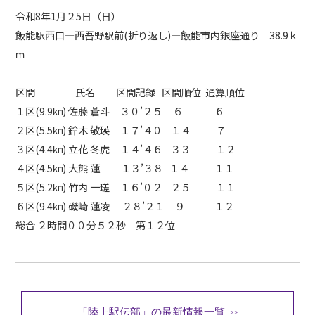
令和8年1月２5日（日）
各種お問い合わせ
飯能駅西口―西吾野駅前(折り返し)―飯能市内銀座通り 38.9ｋ
>>
ｍ
区間 氏名 区間記録 区間順位 通算順位
デジタルパンフレット
>>
１区(9.9㎞) 佐藤 蒼斗 ３０’２５ ６ ６
２区(5.5㎞) 鈴木 敬瑛 １７’４０ １４ ７
３区(4.4㎞) 立花 冬虎 １４’４６ ３３ １２
４区(4.5㎞) 大熊 蓮 １３’３８ １４ １１
在校生・卒業生向け
５区(5.2㎞) 竹内 一瑳 １６’０２ ２５ １１
６区(9.4㎞) 磯崎 蓮凌 ２８’２１ ９ １２
総合 ２時間００分５２秒 第１２位
その他
「陸上駅伝部」の最新情報一覧
>>