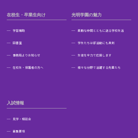
在校生・卒業生向け
光明学園の魅力
学習補助
素敵な仲間とともに送る学校生活
図書室
学生たちは部活動にも真剣
事務局よりお知らせ
生徒を全力で応援します
在校生・保護者の方へ
様々な分野で活躍する先輩たち
入試情報
見学・相談会
募集要項