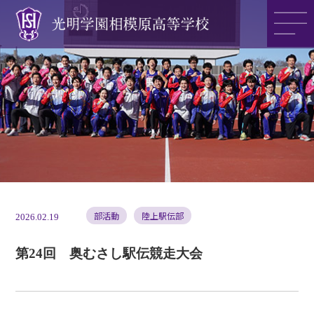
光明学園の魅力
光明学園のご紹介
入試情報
部活動
陸上駅伝部
2026.02.19
第24回 奥むさし駅伝競走大会
アクセス
>>