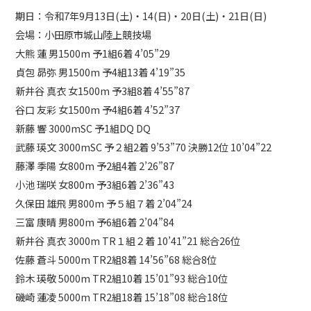
期日：令和7年9月13日(土)・14(日)・20日(土)・21日(日)
各種お問い合わせ
会場：小田原市城山陸上競技場
>>
大熊 蓮 男1500m 予1組6着 4’05”29
貞包 昴弥 男1500m 予4組13着 4’19”35
新井谷 真衣 女1500m 予3組8着 4’55”87
デジタルパンフレット
>>
谷口 友彩 女1500m 予4組6着 4’52”37
新藤 響 3000mSC 予1組DQ DQ
武藤 瑛文 3000mSC 予２組2着 9’53”70 決勝12位 10’04”22
藤澤 季陽 女800m 予2組4着 2’26”87
在校生・卒業生向け
小池 瑞咲 女800m 予3組6着 2’36”43
久保田 雄飛 男800m 予５組７着 2’04”24
三富 康晴 男800m 予6組6着 2’04”84
その他
新井谷 真衣 3000m TR１組２着 10’41”21 総合26位
佐藤 蒼斗 5000m TR2組8着 14’56”68 総合8位
鈴木 瑛敬 5000m TR2組10着 15’01”93 総合10位
磯崎 蓮凌 5000m TR2組18着 15’18”08 総合18位