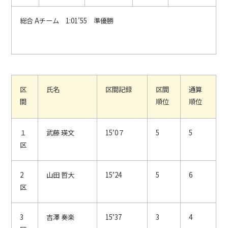
総合 Aチーム 1:01’55 準優勝
区
氏名
区間記録
区間
通算
間
順位
順位
１
武藤 瑛文
15’0７
5
5
区
2
山田 哲大
15’24
5
6
区
3
吉澤 奏楽
15’37
3
4