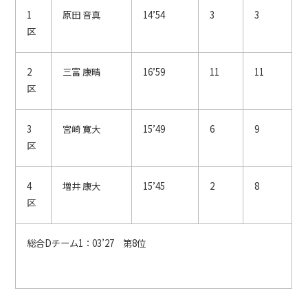
1
原田 音真
14’54
3
3
区
2
三富 康晴
16’59
11
11
区
3
宮崎 寛大
15’49
6
9
区
4
増井 康大
15’45
2
8
区
総合Dチーム1：03’27 第8位