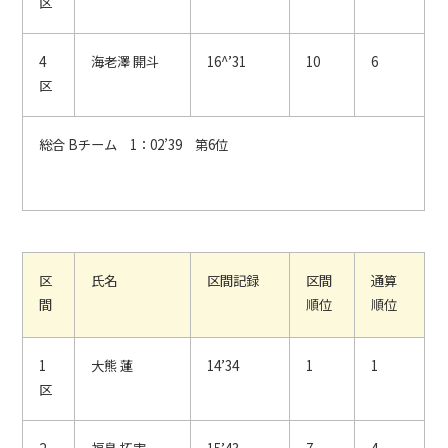
区
4
海老澤 開斗
16^’31
10
6
区
総合 Bチーム 1：02’39 第6位
区
氏名
区間記録
区間
通算
間
順位
順位
1
大熊 蓮
14’34
1
1
区