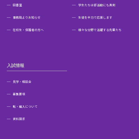
図書室
学生たちは部活動にも真剣
事務局よりお知らせ
生徒を全力で応援します
在校生・保護者の方へ
様々な分野で活躍する先輩たち
入試情報
見学・相談会
募集要項
転・編入について
資料請求