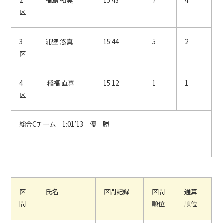
2
福島 拓実
15’43
7
4
区
3
浦壁 悠真
15’44
5
2
区
4
稲福 直喜
15’12
1
1
区
総合Cチーム 1:01’13 優 勝
区
氏名
区間記録
区間
通算
間
順位
順位