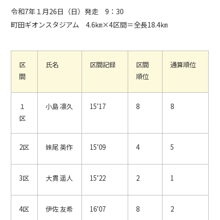
令和7年１月26日（日）発走 9：30
各種お問い合わせ
町田ギオンスタジアム 4.6㎞×4区間＝全長18.4㎞
>>
デジタルパンフレット
区
氏名
区間記録
区間
通算順位
>>
間
順位
１
小島 凛久
15’17
8
8
区
在校生・卒業生向け
2区
妹尾 英作
15’09
4
5
その他
3区
大貫 遥人
15’22
2
1
4区
伊佐 友希
16’07
8
2