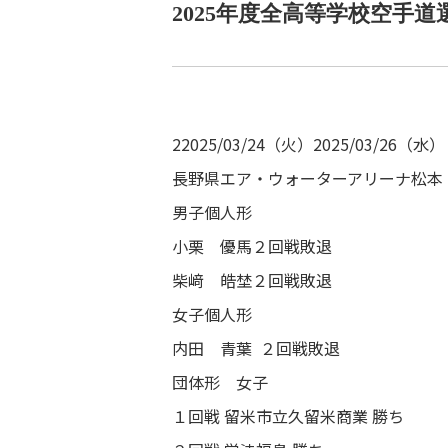
2025年度全高等学校空手道
22025/03/24（火）2025/03/26（水）
長野県エア・ウォーターアリーナ松本
男子個人形
小栗 優馬２回戦敗退
柴﨑 皓埜２回戦敗退
アクセス
>>
女子個人形
内田 青葉 ２回戦敗退
団体形 女子
在校生・卒業生向け
１回戦 留米市立久留米商業 勝ち