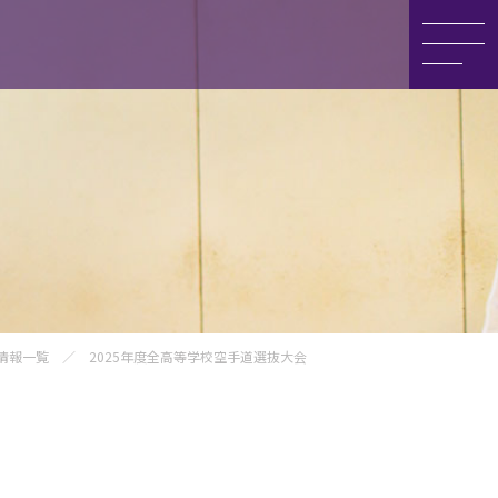
情報
学・相談会
集要項
・編入について
情報一覧
／ 2025年度全高等学校空手道選抜大会
料請求