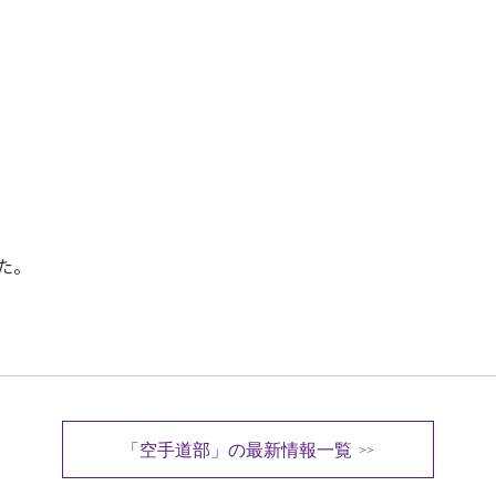
プライバシーポリシー
IT機器使用規則
教育実習について
採用情報
光友会
た。
「空手道部」の最新情報一覧
>>