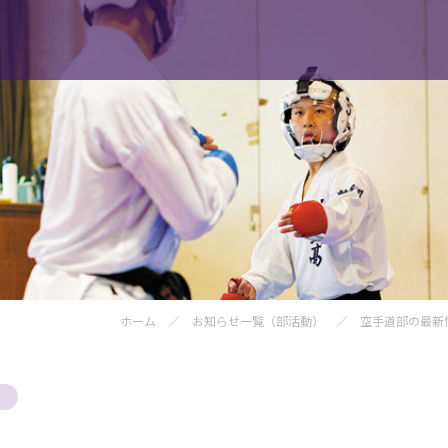
光明学園のご紹介
入試
学園案内
見
【コース紹介】総合コース
募
【コース紹介】体育科学コース
転
ホーム
／
お知らせ一覧（部活動）
／
空手道部の最新
【コース紹介】文理コース
資
進路
進路指導について