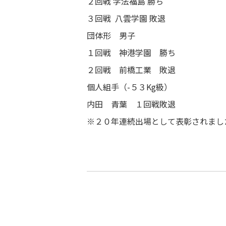
２回戦 学法福島 勝ち
学習補助
３回戦 八雲学園 敗退
図書室
団体形 男子
１回戦 神港学園 勝ち
事務局よりお知らせ
２回戦 前橋工業 敗退
在校生・保護者の方へ
個人組手（-５３Kg級）
内田 青葉 １回戦敗退
※２０年連続出場として表彰されまし