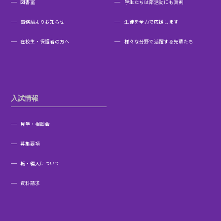
図書室
学生たちは部活動にも真剣
事務局よりお知らせ
生徒を全力で応援します
在校生・保護者の方へ
様々な分野で活躍する先輩たち
入試情報
見学・相談会
募集要項
転・編入について
資料請求