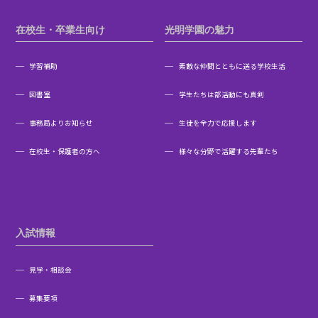
在校生・卒業生向け
光明学園の魅力
学習補助
素敵な仲間とともに送る学校生活
図書室
学生たちは部活動にも真剣
事務局よりお知らせ
生徒を全力で応援します
在校生・保護者の方へ
様々な分野で活躍する先輩たち
入試情報
見学・相談会
募集要項