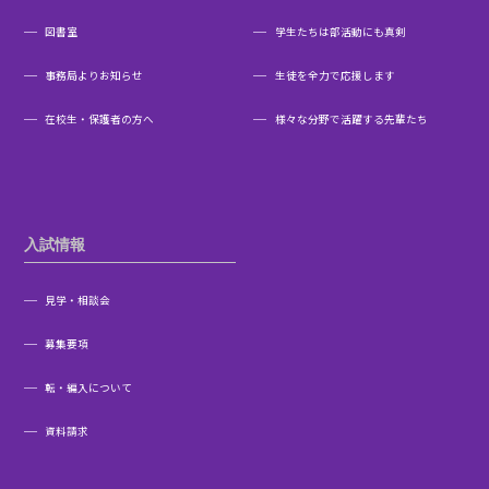
図書室
学生たちは部活動にも真剣
事務局よりお知らせ
生徒を全力で応援します
在校生・保護者の方へ
様々な分野で活躍する先輩たち
入試情報
見学・相談会
募集要項
転・編入について
資料請求