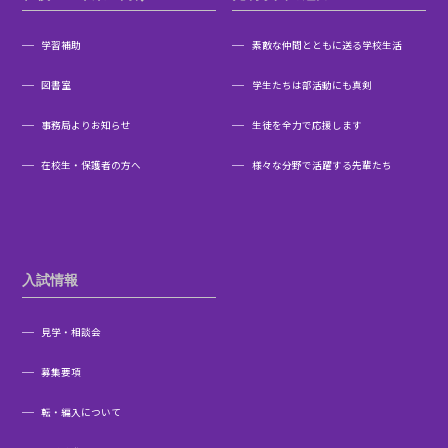
学習補助
素敵な仲間とともに送る学校生活
図書室
学生たちは部活動にも真剣
事務局よりお知らせ
生徒を全力で応援します
在校生・保護者の方へ
様々な分野で活躍する先輩たち
入試情報
見学・相談会
募集要項
転・編入について