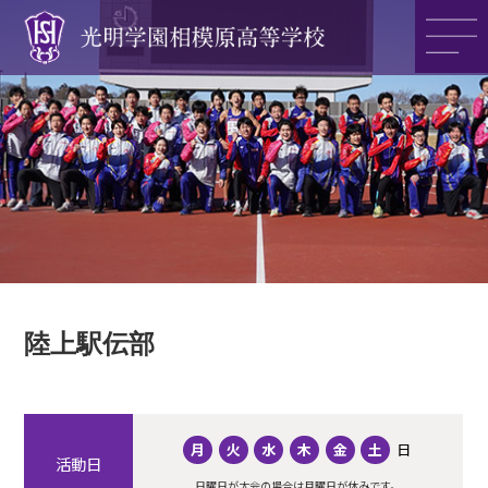
光明学園の魅力
光明学園のご紹介
入試情報
陸上駅伝部
アクセス
月
火
水
木
金
土
日
>>
活動日
日曜日が大会の場合は月曜日が休みです。