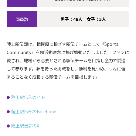
各種お問い合わせ
>>
部員数
男子：46人 女子：5人
デジタルパンフレット
>>
陸上駅伝部は、相模原に根ざす駅伝チームとして『Sports
Community』を部活動理念に掲げ始動いたしました。ファンに
愛され、地域から必要とされる駅伝チームを目指し全力で前進
して参ります。夢を持った挑戦をし、勝利を見つめ、つねに留
まることなく成長する駅伝チームを目指します。
在校生・卒業生向け
陸上駅伝部ガイド
その他
陸上駅伝部のFacebook
陸上駅伝部のX