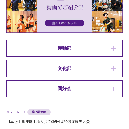
各種お問い合わせ
>>
デジタルパンフレット
>>
運動部
文化部
在校生・卒業生向け
同好会
その他
2025.02.19
陸上駅伝部
日本陸上競技選手権大会 第36回 U20選抜競歩大会