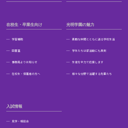
在校生・卒業生向け
光明学園の魅力
学習補助
素敵な仲間とともに送る学校生活
図書室
学生たちは部活動にも真剣
事務局よりお知らせ
生徒を全力で応援します
在校生・保護者の方へ
様々な分野で活躍する先輩たち
入試情報
見学・相談会